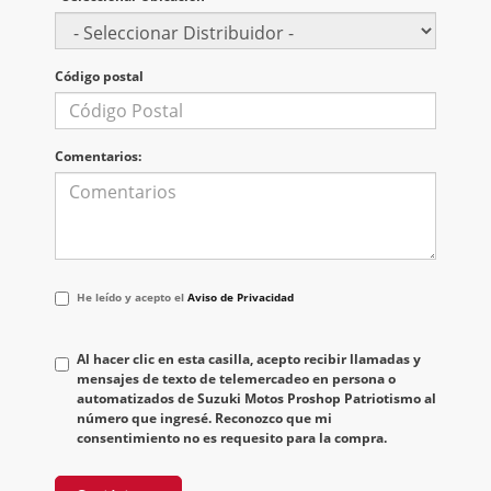
Código postal
Comentarios:
He
He leído y acepto el
Aviso de Privacidad
leído
y
acepto
Al hacer clic en esta casilla, acepto recibir llamadas y
el
mensajes de texto de telemercadeo en persona o
<a
automatizados de Suzuki Motos Proshop Patriotismo al
href='/privacy.aspx'
número que ingresé. Reconozco que mi
target='_blank'>Aviso
consentimiento no es requesito para la compra.
de
Privacidad</a>