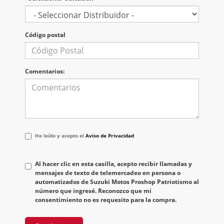
Código postal
Comentarios:
He
He leído y acepto el
Aviso de Privacidad
leído
y
acepto
Al hacer clic en esta casilla, acepto recibir llamadas y
el
mensajes de texto de telemercadeo en persona o
<a
automatizados de Suzuki Motos Proshop Patriotismo al
href='/privacy.aspx'
número que ingresé. Reconozco que mi
target='_blank'>Aviso
consentimiento no es requesito para la compra.
de
Privacidad</a>