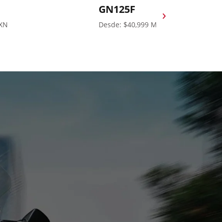
GN125F
›
MXN
Desde: $40,999 MXN