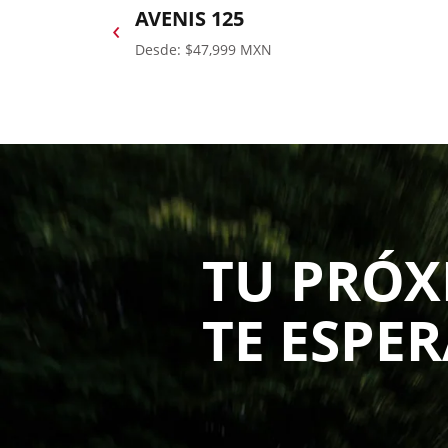
AVENIS 125
‹
Desde: $47,999 MXN
TU PRÓX
TE ESPE