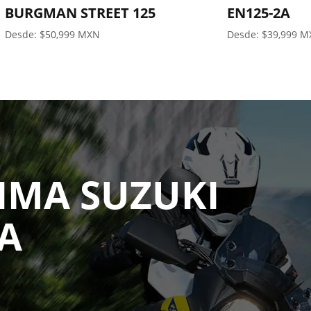
BURGMAN STREET 125
EN125-2A
Desde: $50,999 MXN
Desde: $39,999 
IMA SUZUKI
RA