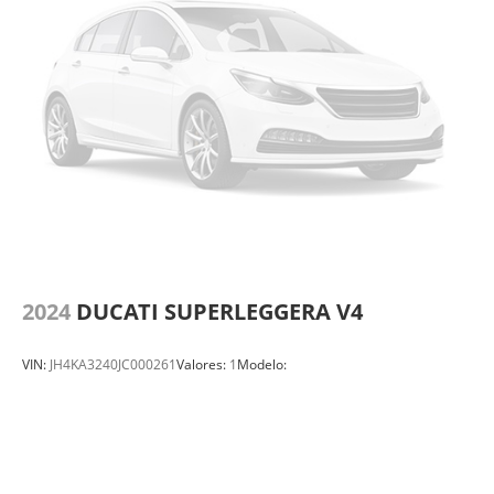
2024
DUCATI SUPERLEGGERA V4
VIN:
JH4KA3240JC000261
Valores:
1
Modelo: