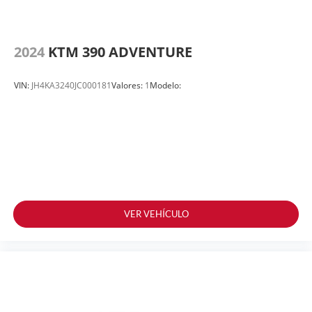
2024
KTM 390 ADVENTURE
VIN:
JH4KA3240JC000181
Valores:
1
Modelo:
VER VEHÍCULO