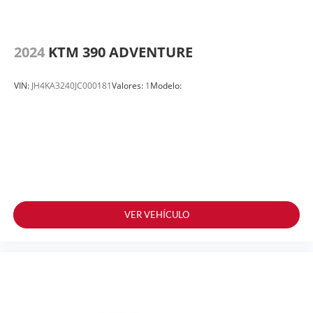
2024
KTM 390 ADVENTURE
VIN:
JH4KA3240JC000181
Valores:
1
Modelo:
VER VEHÍCULO