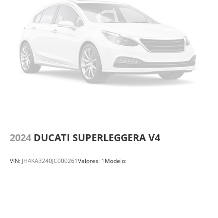
2024
DUCATI SUPERLEGGERA V4
VIN:
JH4KA3240JC000261
Valores:
1
Modelo: