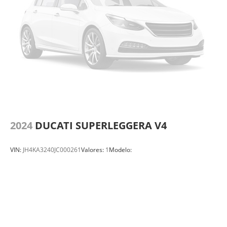
2024
DUCATI SUPERLEGGERA V4
VIN:
JH4KA3240JC000261
Valores:
1
Modelo: