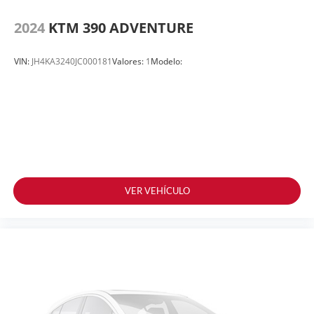
2024
KTM 390 ADVENTURE
VIN:
JH4KA3240JC000181
Valores:
1
Modelo:
VER VEHÍCULO