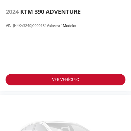
2024
KTM 390 ADVENTURE
VIN:
JH4KA3240JC000181
Valores:
1
Modelo:
VER VEHÍCULO